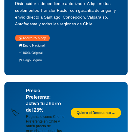
Distribuidor independiente autorizado. Adquiere tus
suplementos Transfer Factor con garantía de origen y
envío directo a Santiago, Concepción, Valparaíso,
Antofagasta y todas las regiones de Chile.
💰 Ahorra 25% hoy
🚚 Envío Nacional
✅ 100% Original
💳 Pago Seguro
Precio
Preferente:
activa tu ahorro
del 25%
🏷️
Quiero el Descuento →
Regístrate como Cliente
Preferente en Chile y
obtén precio de
mayorista en todas tus