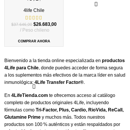
4life Chile
El
El
$
26.683,00
$
37.646,00
precio
precio
Peso chileno
original
actual
era:
es:
COMPRAR AHORA
$37.646,00.
$26.683,00.
Bienvenido a la tienda online especializada en
productos
4Life para Chile
, donde puedes acceder de forma segura
a los suplementos más efectivos de la marca líder en salud
inmunológica:
4Life Transfer Factor®
.
En
4LifeTienda.com
te ofrecemos acceso al catálogo
completo de productos originales 4Life, incluyendo
fórmulas como
Tri-Factor, Plus, Cardio, RioVida, ReCall,
Glutamine Prime
y muchos más. Todos nuestros
productos son 100 % auténticos y están respaldados por