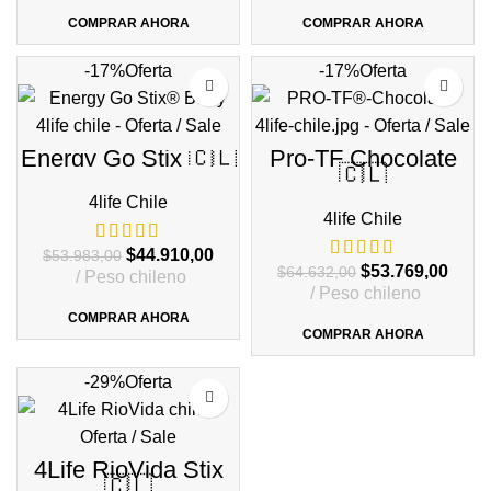
original
actual
original
actua
era:
es:
era:
es:
COMPRAR AHORA
COMPRAR AHORA
$37.766,00.
$31.419,00.
$47.686,00.
$39.6
-17%
Oferta
-17%
Oferta
Energy Go Stix 🇨🇱
Pro-TF Chocolate
🇨🇱
4life Chile
4life Chile
El
El
$
44.910,00
$
53.983,00
El
El
$
53.769,00
$
64.632,00
precio
precio
Peso chileno
precio
preci
Peso chileno
original
actual
original
actua
era:
es:
COMPRAR AHORA
era:
es:
COMPRAR AHORA
$53.983,00.
$44.910,00.
$64.632,00.
$53.7
-29%
Oferta
4Life RioVida Stix
🇨🇱