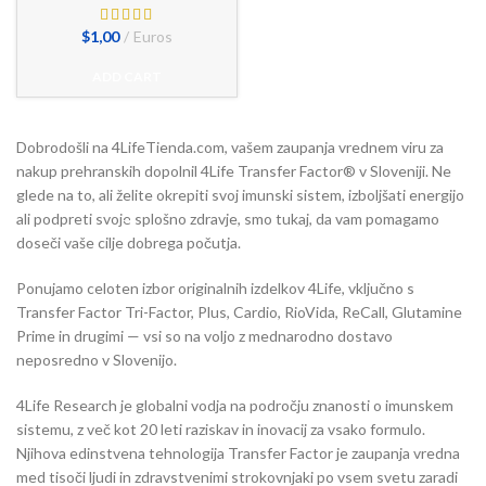
$
1,00
Euros
ADD CART
Dobrodošli na 4LifeTienda.com, vašem zaupanja vrednem viru za
nakup prehranskih dopolnil 4Life Transfer Factor® v Sloveniji. Ne
glede na to, ali želite okrepiti svoj imunski sistem, izboljšati energijo
ali podpreti svoje splošno zdravje, smo tukaj, da vam pomagamo
doseči vaše cilje dobrega počutja.
Ponujamo celoten izbor originalnih izdelkov 4Life, vključno s
Transfer Factor Tri-Factor, Plus, Cardio, RioVida, ReCall, Glutamine
Prime in drugimi — vsi so na voljo z mednarodno dostavo
neposredno v Slovenijo.
4Life Research je globalni vodja na področju znanosti o imunskem
sistemu, z več kot 20 leti raziskav in inovacij za vsako formulo.
Njihova edinstvena tehnologija Transfer Factor je zaupanja vredna
med tisoči ljudi in zdravstvenimi strokovnjaki po vsem svetu zaradi