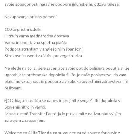
svoje sposobnosti naravne podpore imunskemu odzivu telesa.
Nakupovanje pri nas pomeni:
100 % pristni izdelki
Hitra in varna mednarodna dostava
Varna in enostavna spletna plačila
Podpora strankam v angleščini in španščini
Strokovni nasveti za izbiro pravega izdelka
Ne glede na to, ali šele začenjate svojo pot do boljšega počutja ali že
uporabljate prehranska dopolnila 4Life, je naše poslanstvo, da vam
olajšamo vztrajnost in podporo z visokokakovostnimi zdravstvenimi
rešitvami.
📦 Oddajte naročilo še danes in prejmite svoja 4Life dopolnila v
Sloveniji hitro in varno.
Izkusite moč Transfer Factorja in prevzemite nadzor nad svojim
zdravjem z zaupanjem.
Welcome to
4LifeTienda.com
, your trusted source for buying