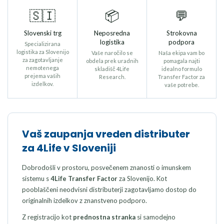
🇸🇮
📦
💬
Slovenski trg
Neposredna
Strokovna
logistika
podpora
Specializirana
logistika za Slovenijo
Vaše naročilo se
Naša ekipa vam bo
za zagotavljanje
obdela prek uradnih
pomagala najti
nemotenega
skladišč 4Life
idealno formulo
prejema vaših
Research.
Transfer Factor za
izdelkov.
vaše potrebe.
Vaš zaupanja vreden distributer
za 4Life v Sloveniji
Dobrodošli v prostoru, posvečenem znanosti o imunskem
sistemu s
4Life Transfer Factor
za Slovenijo. Kot
pooblaščeni neodvisni distributerji zagotavljamo dostop do
originalnih izdelkov z znanstveno podporo.
Z registracijo kot
prednostna stranka
si samodejno