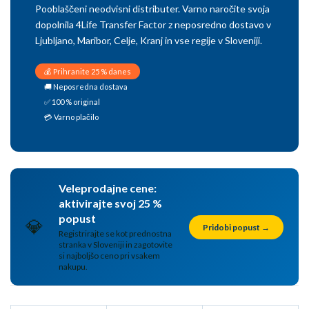
Pooblaščeni neodvisni distributer. Varno naročite svoja
dopolnila 4Life Transfer Factor z neposredno dostavo v
Ljubljano, Maribor, Celje, Kranj in vse regije v Sloveniji.
💰 Prihranite 25 % danes
🚚 Neposredna dostava
✅ 100 % original
💳 Varno plačilo
Veleprodajne cene:
aktivirajte svoj 25 %
popust
💎
Pridobi popust →
Registrirajte se kot prednostna
stranka v Sloveniji in zagotovite
si najboljšo ceno pri vsakem
nakupu.