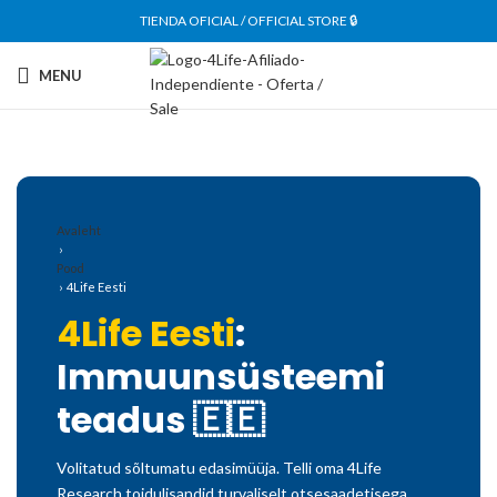
TIENDA OFICIAL / OFFICIAL STORE 🔒
MENU
Avaleht
›
Pood
› 4Life Eesti
4Life Eesti
:
Immuunsüsteemi
teadus 🇪🇪
Volitatud sõltumatu edasimüüja. Telli oma 4Life
Research toidulisandid turvaliselt otsesaadetisega