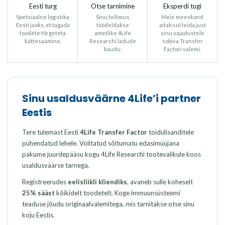
Eesti turg
Otse tarnimine
Eksperdi tugi
Spetsiaalne logistika
Sinu tellimus
Meie meeskond
Eesti jaoks, et tagada
töödeldakse
aitab sul leida just
toodete tõrgeteta
ametlike 4Life
sinu vajadustele
kättesaamine.
Researchi ladude
sobiva Transfer
kaudu.
Factori valemi.
Sinu usaldusväärne 4Life’i partner
Eestis
Tere tulemast Eesti
4Life Transfer Factor
toidulisanditele
pühendatud lehele. Volitatud sõltumatu edasimüüjana
pakume juurdepääsu kogu 4Life Researchi tootevalikule koos
usaldusväärse tarnega.
Registreerudes
eelisliikli kliendiks
, avaneb sulle koheselt
25% sääst
kõikidelt toodetelt. Koge immuunsüsteemi
teaduse jõudu originaalvalemitega, mis tarnitakse otse sinu
koju Eestis.