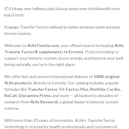
📦 Esitage oma tellimus juba täna ja saate oma toidulisandid otse
koju Eestis.
Kogege Transfer Factori eeliseid ja tehke ennetav samm parema
tervise suunas.
Welcome to
4LifeTienda.com
, your official source for buying
4Life
Transfer Factor® supplements in Estonia
. If you're looking to
support your immune system, boost energy, and improve your well-
being naturally, you’re in the right place.
We offer fast and secure international delivery of
100% original
4Life products
directly to Estonia. Our catalog includes popular
formulas like
Transfer Factor Tri-Factor, Plus, RioVida, Cardio,
ReCall, Glutamine Prime
, and more — all backed by decades of
research from
4Life Research
, a global leader in immune system
science.
With more than 20 years of innovation, 4Life’s Transfer Factor
technology is trusted by health professionals and customers in