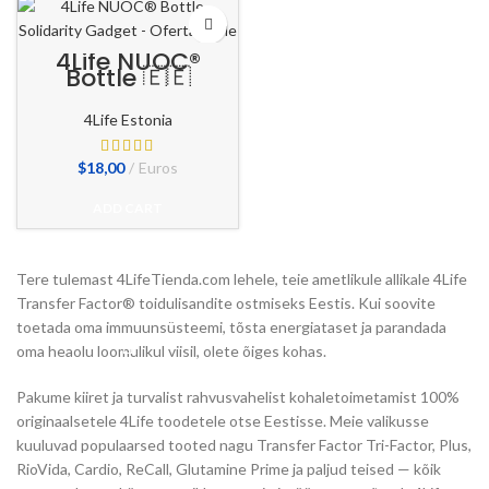
4Life NUOC®
Bottle 🇪🇪
4Life Estonia
$
18,00
Euros
ADD CART
Tere tulemast 4LifeTienda.com lehele, teie ametlikule allikale 4Life
Transfer Factor® toidulisandite ostmiseks Eestis. Kui soovite
toetada oma immuunsüsteemi, tõsta energiataset ja parandada
oma heaolu loomulikul viisil, olete õiges kohas.
Pakume kiiret ja turvalist rahvusvahelist kohaletoimetamist 100%
originaalsetele 4Life toodetele otse Eestisse. Meie valikusse
kuuluvad populaarsed tooted nagu Transfer Factor Tri-Factor, Plus,
RioVida, Cardio, ReCall, Glutamine Prime ja paljud teised — kõik