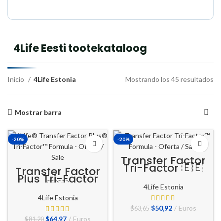
4Life Eesti tootekataloog
Inicio
4Life Estonia
Mostrando los 45 resultados
Mostrar barra
-20%
-20%
Transfer Factor
Tri-Factor 🇪🇪
Transfer Factor
Plus Tri-Factor
🇪🇪
4Life Estonia
4Life Estonia
El
El
$
50,92
Euros
$
63,65
precio
precio
El
El
$
64,97
Euros
$
81,20