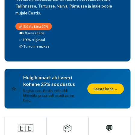
Tallinnasse, Tartusse, Narva, Pärnusse ja igale poole
mujale Eestis.
💰 Säästa täna 25%
🚚 Otsesaadetis
✅ 100% originaal
💳 Turvaline makse
Hulgihinnad: aktiveeri
kohene 25% soodustus
⭐
Säästa kohe →
Registreeru Eestis eelisliikli
kliendiks ja saa igalt ostult parim
hind.
🇪🇪
📦
💬