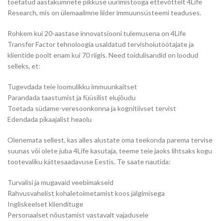
toetatud aastakümnete pikkuse uurimistööga ettevõttelt 4Life
Research, mis on ülemaailmne liider immuunsüsteemi teaduses.
Rohkem kui 20-aastase innovatsiooni tulemusena on 4Life
Transfer Factor tehnoloogia usaldatud tervishoiutöötajate ja
klientide poolt enam kui 70 riigis. Need toidulisandid on loodud
selleks, et:
Tugevdada teie loomulikku immuunkaitset
Parandada taastumist ja füüsilist elujõudu
Toetada südame-veresoonkonna ja kognitiivset tervist
Edendada pikaajalist heaolu
Olenemata sellest, kas alles alustate oma teekonda parema tervise
suunas või olete juba 4Life kasutaja, teeme teie jaoks lihtsaks kogu
tootevaliku kättesaadavuse Eestis. Te saate nautida:
Turvalisi ja mugavaid veebimakseid
Rahvusvahelist kohaletoimetamist koos jälgimisega
Ingliskeelset kliendituge
Personaalset nõustamist vastavalt vajadusele