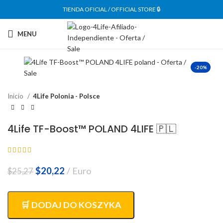
TIENDA OFICIAL / OFFICIAL STORE 🔒
MENU
-20%
Inicio
4Life Polonia - Polsce
4Life TF-Boost™ POLAND 4LIFE 🇵🇱
El
El
$
20,22
Euro
$
25,27
precio
precio
original
actual
era:
es:
🛒 DODAJ DO KOSZYKA
$25,27.
$20,22.