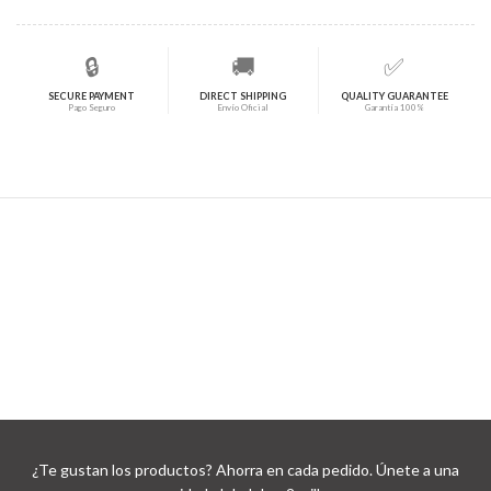
🔒
🚚
✅
SECURE PAYMENT
DIRECT SHIPPING
QUALITY GUARANTEE
Pago Seguro
Envío Oficial
Garantía 100%
¿Te gustan los productos? Ahorra en cada pedido. Únete a una