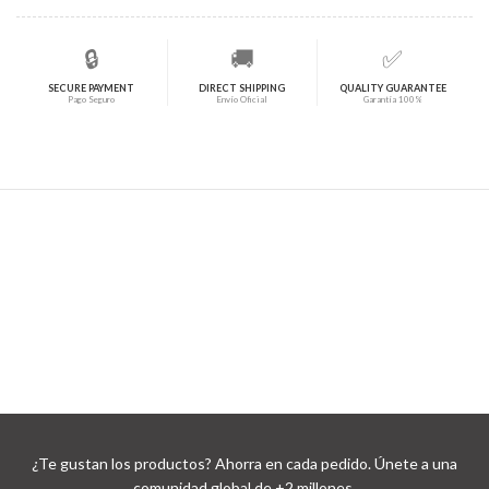
🔒
🚚
✅
SECURE PAYMENT
DIRECT SHIPPING
QUALITY GUARANTEE
Pago Seguro
Envío Oficial
Garantía 100%
¿Te gustan los productos? Ahorra en cada pedido. Únete a una
comunidad global de +2 millones.