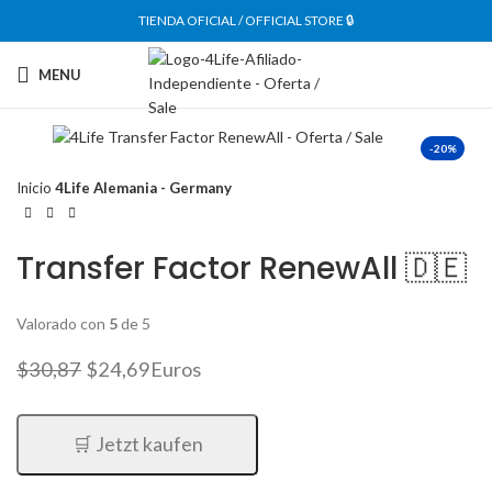
TIENDA OFICIAL / OFFICIAL STORE 🔒
MENU
-20%
Inicio
4Life Alemania - Germany
Transfer Factor RenewAll 🇩🇪
Valorado con
5
de 5
El
El
$
30,87
$
24,69
Euros
precio
precio
original
actual
era:
es:
🛒 Jetzt kaufen
$30,87.
$24,69.