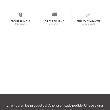
🔒
🚚
✅
SECURE PAYMENT
DIRECT SHIPPING
QUALITY GUARANTEE
Pago Seguro
Envío Oficial
Garantía 100%
¿Te gustan los productos? Ahorra en cada pedido. Únete a una