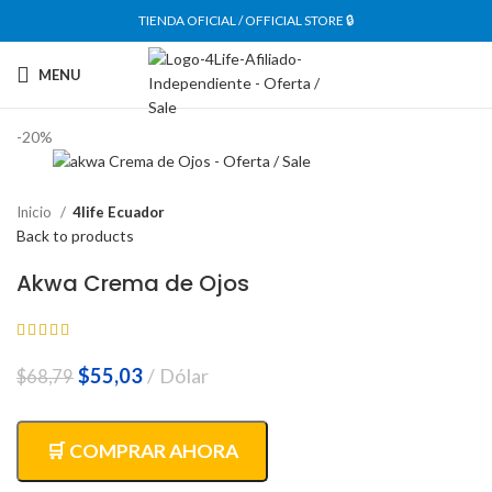
TIENDA OFICIAL / OFFICIAL STORE 🔒
MENU
-20%
Inicio
4life Ecuador
Back to products
Akwa Crema de Ojos
El
El
$
55,03
Dólar
$
68,79
precio
precio
original
actual
era:
es:
🛒 COMPRAR AHORA
$68,79.
$55,03.