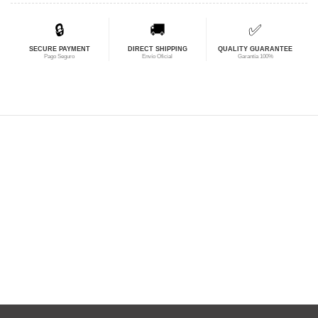
$59,19.
$47,35.
🔒
🚚
✅
SECURE PAYMENT
DIRECT SHIPPING
QUALITY GUARANTEE
Pago Seguro
Envío Oficial
Garantía 100%