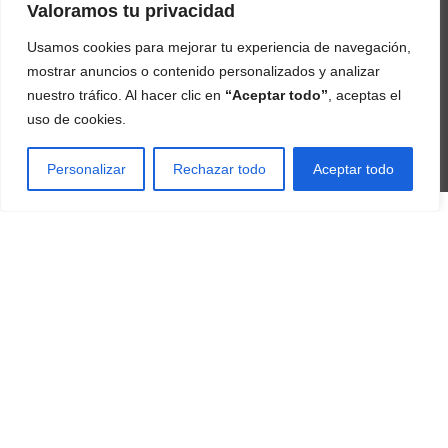
Valoramos tu privacidad
Usamos cookies para mejorar tu experiencia de navegación,
Estos productos no están aprobados por la FDA y no tienen la intención de
mostrar anuncios o contenido personalizados y analizar
tratar, curar, diagnosticar y/o prevenir ningún tipo de condición o enfermedad
nuestro tráfico. Al hacer clic en
“Aceptar todo”
, aceptas el
/ These products are not approved by the FDA and are not intended to treat,
cure, diagnose, and/or prevent any disease or medical condition.
uso de cookies.
Personalizar
Rechazar todo
Aceptar todo
4Life
derechos de afiliado / affiliate rights
2015 - 2026 |
4Life Distribuidor Internacional
Chewable Tri-Factor Formula
El
El
$
47,35
Euros
🛒 ajouter un panier
$
59,19