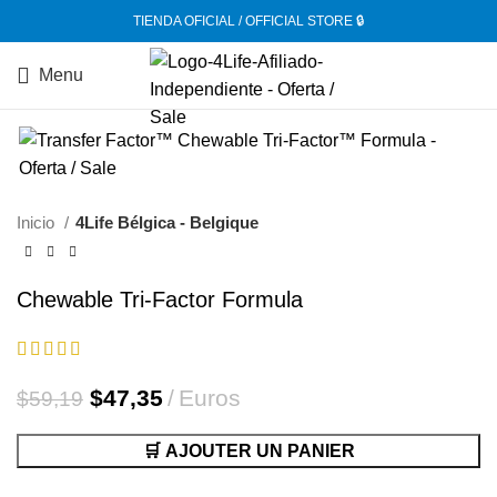
TIENDA OFICIAL / OFFICIAL STORE 🔒
Menu
-20%
Inicio
4Life Bélgica - Belgique
Chewable Tri-Factor Formula
El
El
$
47,35
Euros
$
59,19
precio
precio
original
actual
🛒 AJOUTER UN PANIER
era:
es: