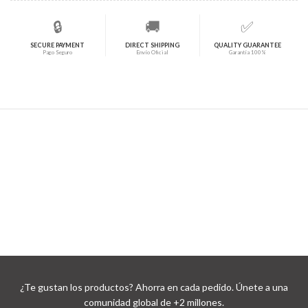
🔒
🚚
✅
SECURE PAYMENT
DIRECT SHIPPING
QUALITY GUARANTEE
Pago Seguro
Envío Oficial
Garantía 100%
¿Te gustan los productos? Ahorra en cada pedido. Únete a una
comunidad global de +2 millones.