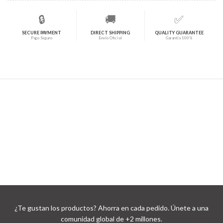
🔒
🚚
✅
SECURE PAYMENT
DIRECT SHIPPING
QUALITY GUARANTEE
Pago Seguro
Envío Oficial
Garantía 100%
¿Te gustan los productos? Ahorra en cada pedido. Únete a una
comunidad global de +2 millones.