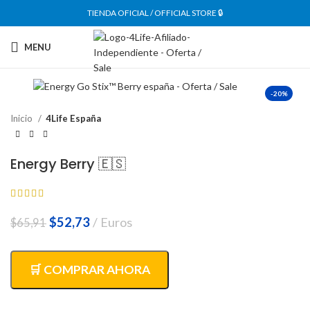
TIENDA OFICIAL / OFFICIAL STORE 🔒
MENU
-20%
Inicio
4Life España
Energy Berry 🇪🇸
El
El
$
52,73
Euros
$
65,91
precio
precio
original
actual
era:
es:
🛒 COMPRAR AHORA
$65,91.
$52,73.