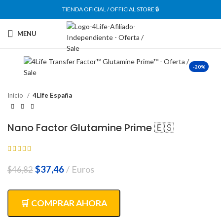
TIENDA OFICIAL / OFFICIAL STORE 🔒
MENU
-20%
Inicio
4Life España
Nano Factor Glutamine Prime 🇪🇸
El
El
$
37,46
Euros
$
46,82
precio
precio
original
actual
era:
es:
🛒 COMPRAR AHORA
$46,82.
$37,46.