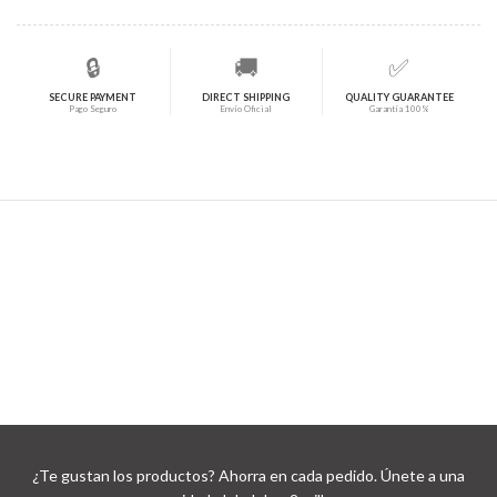
🔒
🚚
✅
SECURE PAYMENT
DIRECT SHIPPING
QUALITY GUARANTEE
Pago Seguro
Envío Oficial
Garantía 100%
¿Te gustan los productos? Ahorra en cada pedido. Únete a una