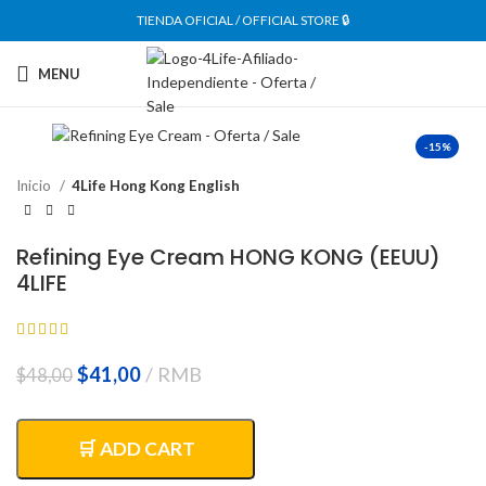
TIENDA OFICIAL / OFFICIAL STORE 🔒
MENU
-15%
Inicio
4Life Hong Kong English
Refining Eye Cream HONG KONG (EEUU)
4LIFE
El
El
$
41,00
RMB
$
48,00
precio
precio
original
actual
era:
es:
🛒 ADD CART
$48,00.
$41,00.