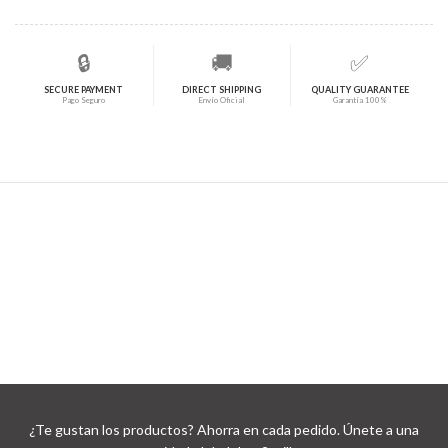
🔒
🚚
✅
SECURE PAYMENT
DIRECT SHIPPING
QUALITY GUARANTEE
Pago Seguro
Envío Oficial
Garantía 100%
¿Te gustan los productos? Ahorra en cada pedido. Únete a una