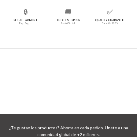
🔒
🚚
✅
SECURE PAYMENT
DIRECT SHIPPING
QUALITY GUARANTEE
Pago Seguro
Envío Oficial
Garantía 100%
¿Te gustan los productos? Ahorra en cada pedido. Únete a una
comunidad global de +2 millones.