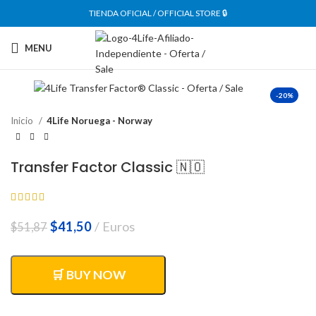
TIENDA OFICIAL / OFFICIAL STORE 🔒
MENU
-20%
Inicio
4Life Noruega - Norway
Transfer Factor Classic 🇳🇴
El
El
$
41,50
Euros
$
51,87
precio
precio
original
actual
era:
es:
🛒 BUY NOW
$51,87.
$41,50.