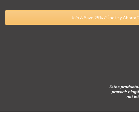
Join & Save 25% / Únete y Ahorra
Estos productos
prevenir ningú
not in
4Life
derechos de afiliado / affiliate rights
2015 - 2026 |
4