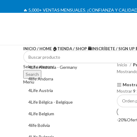
🔥 5,000+ VENTAS MENSUALES. ¡CONFIANZA Y CALIDAD
INICIO / HOME 🏠
TIENDA / SHOP 🛍️
INSCRÍBETE / SIGN UP 
Inicio
P
Select category
4Life Alemania - Germany
Mostrando 
Search
4life Andorra
Menu
Mostra
4Life Austria
Mostrar
9
4Life Bélgica - Belgique
4Life Belgium
-20%
Ofer
4life Bolivia
4Life Bulgaria