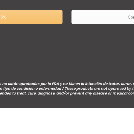
 25%
Com
 no están aprobados por la FDA y no tienen la intención de tratar, curar, 
n tipo de condición o enfermedad / These products are not approved by 
tended to treat, cure, diagnose, and/or prevent any disease or medical con
Life Distribuidor Internacional