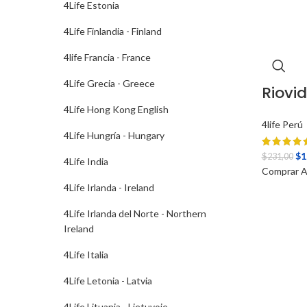
4Life Estonia
4Life Finlandia - Finland
4life Francia - France
4Life Grecia - Greece
Riovid
4Life Hong Kong English
4life Perú
4Life Hungría - Hungary
El
$
1
$
231,00
4Life India
pr
Comprar A
ori
4Life Irlanda - Ireland
era
4Life Irlanda del Norte - Northern
$2
Ireland
4Life Italia
4Life Letonia - Latvia
4Life Lituania - Lietuvoje