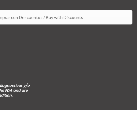
prar con Descuentos / Buy with Discounts
diagnosticar y/o
the FDA and are
dition.