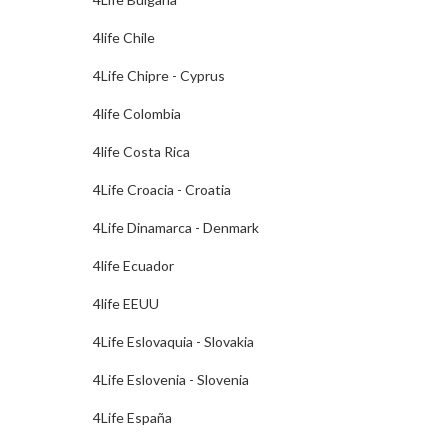
4life Chile
4Life Chipre - Cyprus
4life Colombia
4life Costa Rica
4Life Croacia - Croatia
4Life Dinamarca - Denmark
4life Ecuador
4life EEUU
4Life Eslovaquia - Slovakia
4Life Eslovenia - Slovenia
4Life España