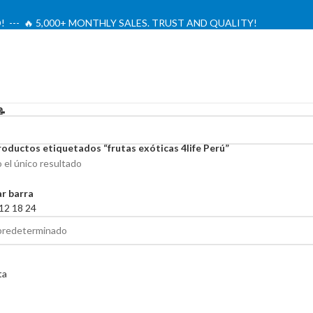
! --- 🔥 5,000+ MONTHLY SALES. TRUST AND QUALITY!
TIENDA OFICIAL / OFFICIAL STORE 🔒
📝
roductos etiquetados “frutas exóticas 4life Perú”
el único resultado
r barra
12
18
24
ta