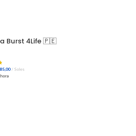
a Burst 4Life 🇵🇪
El
85,00
Soles
ecio
precio
hora
ginal
actual
:
es:
31,00.
$185,00.