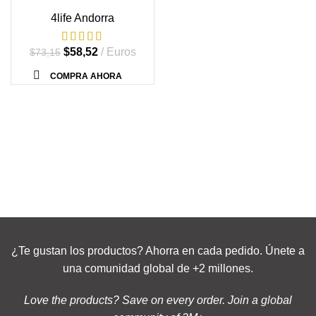
4life Andorra
El
El
$
58,52
Euros
$
73,15
precio
precio
COMPRA AHORA
original
actual
era:
es:
$73,15.
$58,52.
¿Te gustan los productos? Ahorra en cada pedido. Únete a
una comunidad global de +2 millones.
Love the products? Save on every order. Join a global