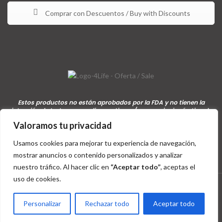
Comprar con Descuentos / Buy with Discounts
Estos productos no están aprobados por la FDA y no tienen la
intención de tratar, curar, diagnosticar y/o prevenir ningún tipo de
condición o enfermedad / These products are not approved by the
Valoramos tu privacidad
FDA and are not intended to treat, cure, diagnose, and/or prevent
any disease or medical condition.
Usamos cookies para mejorar tu experiencia de navegación,
mostrar anuncios o contenido personalizados y analizar
nuestro tráfico. Al hacer clic en
“Aceptar todo”
, aceptas el
uso de cookies.
4Life
derechos de afiliado / affiliate rights
2015 - 2026 |
4Life
Distribuidor Internacional
Personalizar
Rechazar todo
Aceptar todo