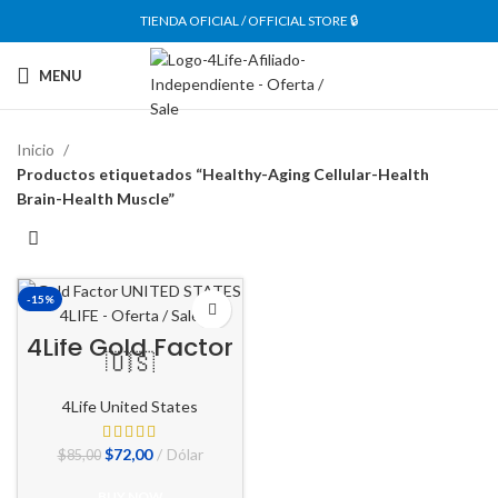
TIENDA OFICIAL / OFFICIAL STORE 🔒
MENU
Inicio
Productos etiquetados “Healthy-Aging Cellular-Health
Brain-Health Muscle”
-15%
4Life Gold Factor
🇺🇸
4Life United States
El
El
$
72,00
Dólar
$
85,00
precio
precio
original
actual
BUY NOW