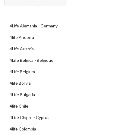
era:
es:
$85,00.
$72,00.
4Life Alemania - Germany
4life Andorra
4Life Austria
4Life Bélgica - Belgique
4Life Belgium
4life Bolivia
4Life Bulgaria
4life Chile
4Life Chipre - Cyprus
4life Colombia