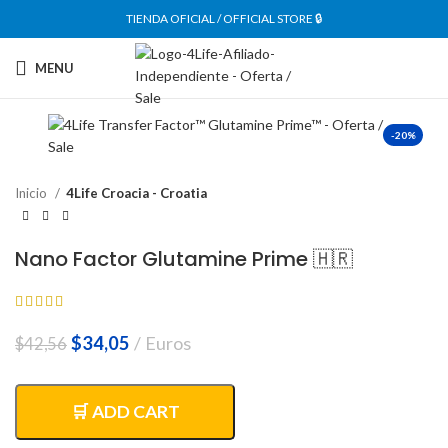
TIENDA OFICIAL / OFFICIAL STORE 🔒
MENU
-20%
Inicio
4Life Croacia - Croatia
Nano Factor Glutamine Prime 🇭🇷
El
El
$
34,05
Euros
$
42,56
precio
precio
original
actual
era:
es:
🛒 ADD CART
$42,56.
$34,05.