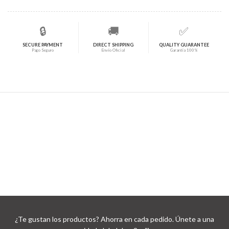
🔒
🚚
✅
SECURE PAYMENT
DIRECT SHIPPING
QUALITY GUARANTEE
Pago Seguro
Envío Oficial
Garantía 100%
¿Te gustan los productos? Ahorra en cada pedido. Únete a una