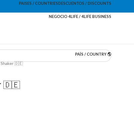
PAISES / COUNTRIES
DESCUENTOS / DISCOUNTS
NEGOCIO 4LIFE / 4LIFE BUSINESS
PAÍS / COUNTRY 🌎
 Shaker 🇩🇪
 🇩🇪