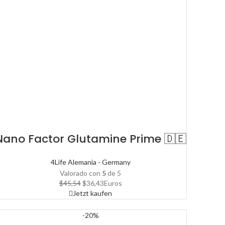
Nano Factor Glutamine Prime 🇩🇪
4Life Alemania - Germany
Valorado con
5
de 5
El
El
$
45,54
$
36,43
Euros
precio
precio
Jetzt kaufen
original
actual
era:
es:
-20%
$45,54.
$36,43.