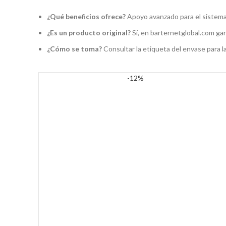
¿Qué beneficios ofrece?
Apoyo avanzado para el sistema 
¿Es un producto original?
Sí, en barternetglobal.com ga
¿Cómo se toma?
Consultar la etiqueta del envase para l
-12%