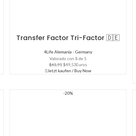
Transfer Factor Tri-Factor 🇩🇪
4Life Alemania - Germany
Valorado con
5
de 5
El
El
$
61,91
$
49,53
Euros
precio
precio
Jetzt kaufen / Buy Now
original
actual
era:
es:
$61,91.
$49,53.
-20%