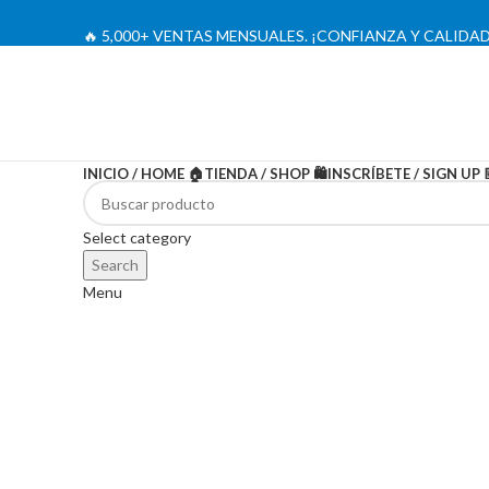
🔥 5,000+ VENTAS MENSUALES. ¡CONFIANZA Y CALIDAD
INICIO / HOME 🏠
TIENDA / SHOP 🛍️
INSCRÍBETE / SIGN UP 
-12%
Select category
Search
Menu