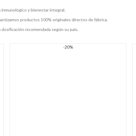
inmunológico y bienestar integral.
rantizamos productos 100% originales directos de fábrica.
a dosificación recomendada según su país.
-20%