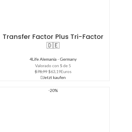
Transfer Factor Plus Tri-Factor
🇩🇪
4Life Alemania - Germany
Valorado con
5
de 5
El
El
$
78,99
$
63,19
Euros
precio
precio
Jetzt kaufen
original
actual
era:
es:
-20%
$78,99.
$63,19.