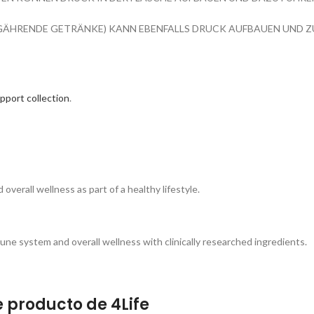
R GÄHRENDE GETRÄNKE) KANN EBENFALLS DRUCK AUFBAUEN UND Z
port collection
.
erall wellness as part of a healthy lifestyle.
mune system and overall wellness with clinically researched ingredients.
 producto de 4Life