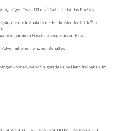
™
einzigartigen Twist N´Lock
-Behälter ist das ProStak-
®
-Quirl, der nur in Shakern der Marke BlenderBottle
zu
ie
r einer einzigen Flasche transportieren. Eine
Pulver mit einem einzigen Behälter.
umhängen können, wenn Sie gerade keine Hand frei haben. Im
, DASS SICH DER FLIP-VERSCHLUSS UNERWARTET