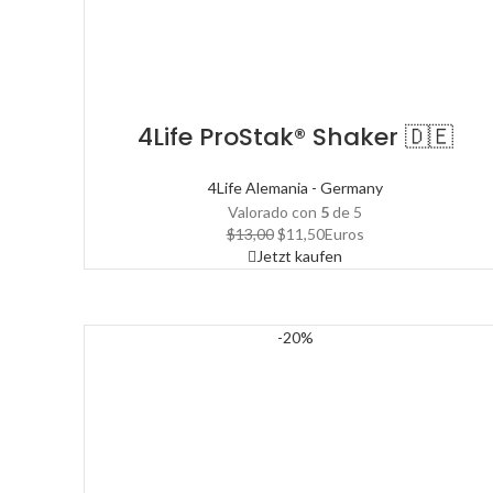
4Life ProStak® Shaker 🇩🇪
4Life Alemania - Germany
Valorado con
5
de 5
El
El
$
13,00
$
11,50
Euros
precio
precio
Jetzt kaufen
original
actual
era:
es:
$13,00.
$11,50.
-20%