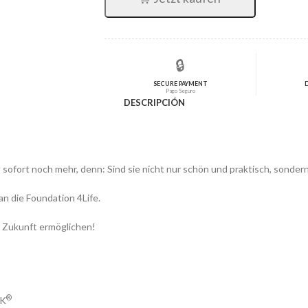
$13,00.
$11,50.
🔒
SECURE PAYMENT
Pago Seguro
DESCRIPCIÓN
ab sofort noch mehr, denn: Sind sie nicht nur schön und praktisch, sond
an die Foundation 4Life.
e Zukunft ermöglichen!
®
AK