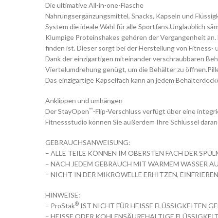
Die ultimative All-in-one-Flasche
Nahrungsergänzungsmittel, Snacks, Kapseln und Flüssigke
System die ideale Wahl für alle Sportfans.Unglaublich sä
Klumpige Proteinshakes gehören der Vergangenheit an. D
finden ist. Dieser sorgt bei der Herstellung von Fitness
Dank der einzigartigen miteinander verschraubbaren Behä
Viertelumdrehung genügt, um die Behälter zu öffnen.Pi
Das einzigartige Kapselfach kann an jedem Behälterdeck
Anklippen und umhängen
™
Der StayOpen
-Flip-Verschluss verfügt über eine integ
Fitnessstudio können Sie außerdem Ihre Schlüssel daran
GEBRAUCHSANWEISUNG:
– ALLE TEILE KÖNNEN IM OBERSTEN FACH DER SPÜ
– NACH JEDEM GEBRAUCH MIT WARMEM WASSER AU
– NICHT IN DER MIKROWELLE ERHITZEN, EINFRIERE
HINWEISE:
®
– ProStak
IST NICHT FÜR HEISSE FLÜSSIGKEITEN GE
– HEISSE ODER KOHLENSÄUREHALTIGE FLÜSSIGKEI