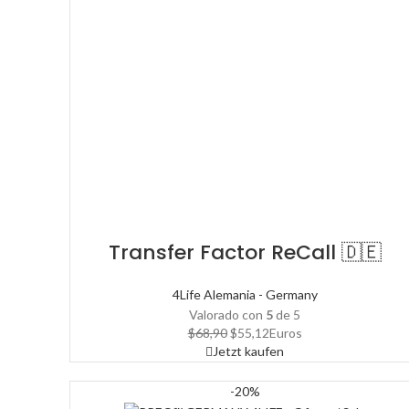
Transfer Factor ReCall 🇩🇪
4Life Alemania - Germany
Valorado con
5
de 5
El
El
$
68,90
$
55,12
Euros
precio
precio
Jetzt kaufen
original
actual
era:
es:
-20%
$68,90.
$55,12.