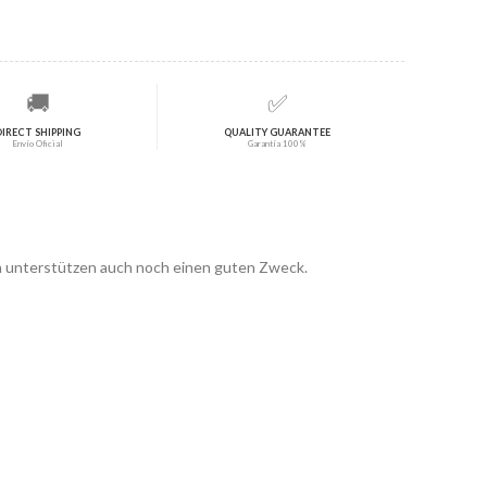
🚚
✅
DIRECT SHIPPING
QUALITY GUARANTEE
Envío Oficial
Garantía 100%
ern unterstützen auch noch einen guten Zweck.