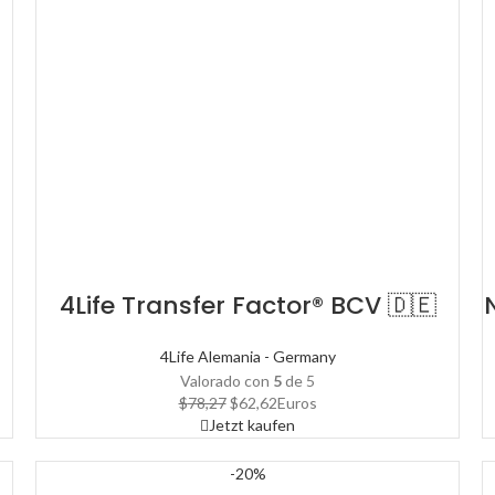
4Life Transfer Factor® BCV 🇩🇪
4Life Alemania - Germany
Valorado con
5
de 5
El
El
$
78,27
$
62,62
Euros
precio
precio
Jetzt kaufen
original
actual
era:
es:
-20%
$78,27.
$62,62.