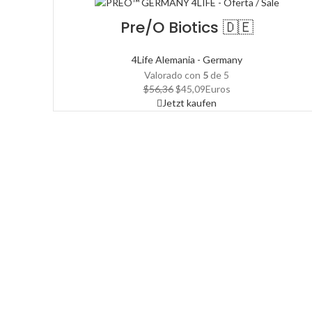
Pre/O Biotics 🇩🇪
4Life Alemania - Germany
Valorado con
5
de 5
El
El
$
56,36
$
45,09
Euros
precio
precio
Jetzt kaufen
original
actual
era:
es:
$56,36.
$45,09.