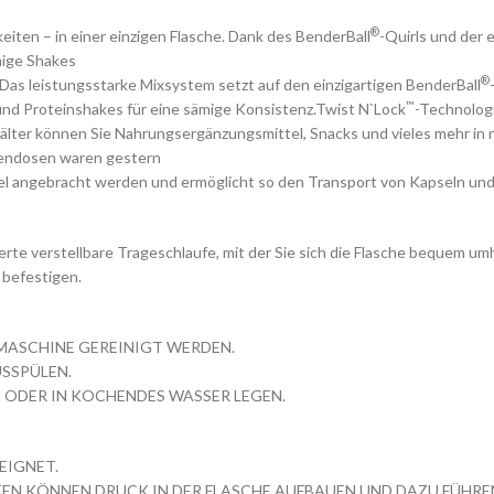
®
iten – in einer einzigen Flasche. Dank des BenderBall
-Quirls und der 
mige Shakes
®
as leistungsstarke Mixsystem setzt auf den einzigartigen BenderBall
™
- und Proteinshakes für eine sämige Konsistenz.Twist N`Lock
-Technolog
lter können Sie Nahrungsergänzungsmittel, Snacks und vieles mehr in nu
llendosen waren gestern
el angebracht werden und ermöglicht so den Transport von Kapseln und 
rierte verstellbare Trageschlaufe, mit der Sie sich die Flasche bequem 
 befestigen.
LMASCHINE GEREINIGT WERDEN.
SSPÜLEN.
N ODER IN KOCHENDES WASSER LEGEN.
EIGNET.
TEN KÖNNEN DRUCK IN DER FLASCHE AUFBAUEN UND DAZU FÜHREN