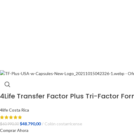
4Life Transfer Factor Plus Tri-Factor Fo
4life Costa Rica
El
El
$
48.790,00
Colón costarricense
$
60.990,00
precio
precio
Comprar Ahora