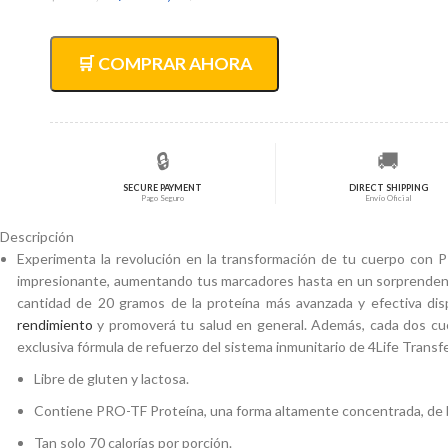
precio
precio
original
actual
era:
es:
🛒 COMPRAR AHORA
$58.280,00.
$46.620,00.
🔒
🚚
SECURE PAYMENT
DIRECT SHIPPING
Pago Seguro
Envío Oficial
Descripción
Experimenta la revolución en la transformación de tu cuerpo con P
impresionante, aumentando tus marcadores hasta en un sorprendente
cantidad de 20 gramos de la proteína más avanzada y efectiva disp
rendimiento
y promoverá tu salud en general. Además, cada dos cuc
exclusiva fórmula de refuerzo del sistema inmunitario de 4Life Trans
Libre de gluten y lactosa.
Contiene PRO-TF Proteína, una forma altamente concentrada, de ba
Tan solo 70 calorías por porción.