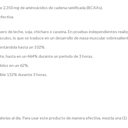
e 2,350 mg de aminoácidos de cadena ramificada (BCAAs).
fectiva.
uero de leche, soja, chícharo o caseína. En pruebas independientes rea
sculos, lo que se traduce en un desarrollo de masa muscular sobresalie
mentándola hasta un 102%.
ente, hasta en un 464% durante un periodo de 3 horas.
ndolos en un 62%.
eíble 132% durante 3 horas.
lorías al día. Para usar este producto de manera efectiva, mezcla una (1