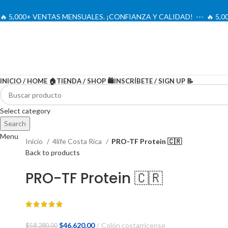
🔥 5,000+ VENTAS MENSUALES. ¡CONFIANZA Y CALIDAD! --- 🔥 5
INICIO / HOME 🏠
TIENDA / SHOP 🛍️
INSCRÍBETE / SIGN UP 📝
-20%
Oferta
Select category
Search
Menu
Inicio
4life Costa Rica
PRO-TF Protein 🇨🇷
Back to products
PRO-TF Protein 🇨🇷
El
El
$
46.620,00
Colón costarricense
$
58.280,00