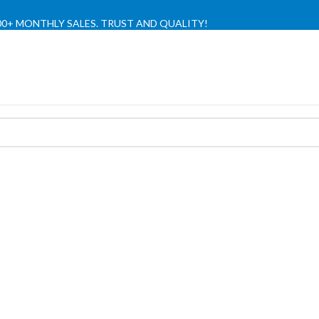
,000+ MONTHLY SALES. TRUST AND QUALITY!
TIENDA OFICIAL / OFFICIAL STORE 🔒