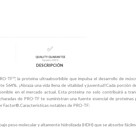
✅
QUALITY GUARANTEE
Garantía 100%
DESCRIPCIÓN
RO-TF™, la proteína ultraabsorbible que impulsa el desarrollo de mú
 564%. ¡Abraza una vida llena de vitalidad y juventud!Cada porción 
onible en el mercado actual. Esta proteína no solo contribuirá a tra
haradas de PRO-TF te suministran una fuente esencial de proteínas p
fer Factor®.Características notables de PRO-TF:
jo peso molecular y altamente hidrolizada (HDH) que se absorbe fácilme