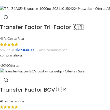
Transfer Factor Tri-Factor 🇨🇷
4life Costa Rica
El
El
$
37.830,00
Colón costarricense
$
47.290,00
precio
precio
comprar ahora
original
actual
-20%
Oferta
era:
es:
$47.290,00.
$37.830,00.
Transfer Factor BCV 🇨🇷
4life Costa Rica