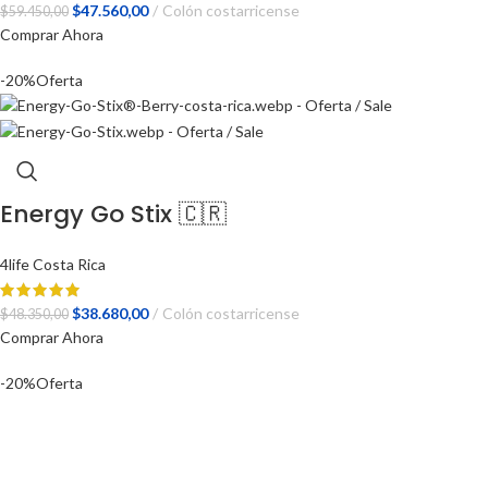
El
El
$
47.560,00
Colón costarricense
$
59.450,00
precio
precio
Comprar Ahora
original
actual
-20%
Oferta
era:
es:
$59.450,00.
$47.560,00.
Energy Go Stix 🇨🇷
4life Costa Rica
El
El
$
38.680,00
Colón costarricense
$
48.350,00
precio
precio
Comprar Ahora
original
actual
-20%
Oferta
era:
es:
$48.350,00.
$38.680,00.