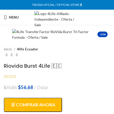
TIENDA OFICIAL / OFFICIAL STORE 🔒
MENU
-20%
Inicio
4life Ecuador
Riovida Burst 4Life 🇪🇨
El
El
$
56,68
Dólar
$
70,85
precio
precio
original
actual
era:
es:
🛒 COMPRAR AHORA
$70,85.
$56,68.