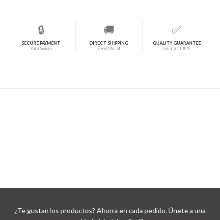
🔒
🚚
✅
SECURE PAYMENT
DIRECT SHIPPING
QUALITY GUARANTEE
Pago Seguro
Envío Oficial
Garantía 100%
¿Te gustan los productos? Ahorra en cada pedido. Únete a una