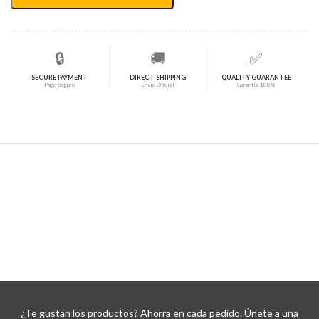
🔒
🚚
✅
SECURE PAYMENT
DIRECT SHIPPING
QUALITY GUARANTEE
Pago Seguro
Envío Oficial
Garantía 100%
¿Te gustan los productos? Ahorra en cada pedido. Únete a una