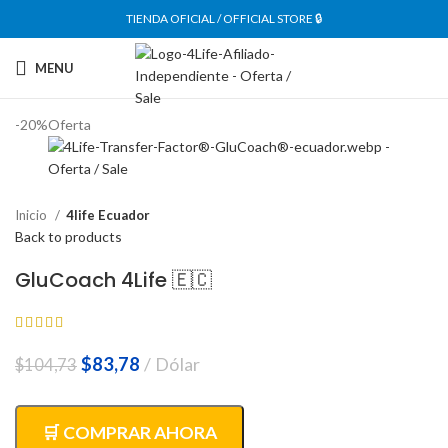
TIENDA OFICIAL / OFFICIAL STORE 🔒
MENU
-20%
Oferta
Inicio
4life Ecuador
Back to products
GluCoach 4Life 🇪🇨
El
El
$
83,78
Dólar
$
104,73
precio
precio
original
actual
era:
es:
🛒 COMPRAR AHORA
$104,73.
$83,78.