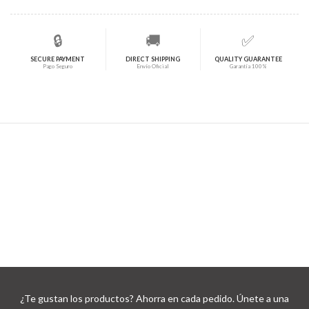
🔒
🚚
✅
SECURE PAYMENT
DIRECT SHIPPING
QUALITY GUARANTEE
Pago Seguro
Envío Oficial
Garantía 100%
¿Te gustan los productos? Ahorra en cada pedido. Únete a una