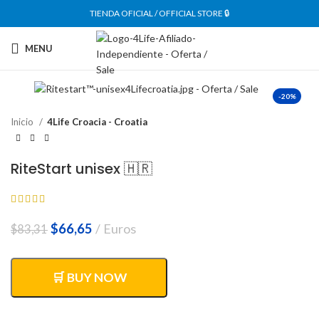
TIENDA OFICIAL / OFFICIAL STORE 🔒
MENU
-20%
Inicio
4Life Croacia - Croatia
RiteStart unisex 🇭🇷
El
El
$
66,65
Euros
$
83,31
precio
precio
original
actual
era:
es:
🛒 BUY NOW
$83,31.
$66,65.