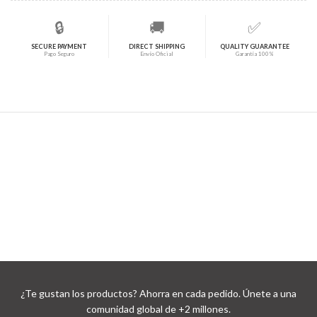
🔒
🚚
✅
SECURE PAYMENT
DIRECT SHIPPING
QUALITY GUARANTEE
Pago Seguro
Envío Oficial
Garantía 100%
¿Te gustan los productos? Ahorra en cada pedido. Únete a una
comunidad global de +2 millones.