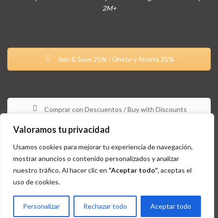
2M+
Join & Save 25% / Únete y Ahorra 25%
Comprar con Descuentos / Buy with Discounts
Valoramos tu privacidad
Usamos cookies para mejorar tu experiencia de navegación,
mostrar anuncios o contenido personalizados y analizar
nuestro tráfico. Al hacer clic en
“Aceptar todo”
, aceptas el
uso de cookies.
Estos productos no están aprobados por la FDA y no tienen la
intención de tratar, curar, diagnosticar y/o prevenir ningún tipo de
Personalizar
Rechazar todo
Aceptar todo
condición o enfermedad / These products are not approved by the