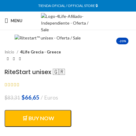
TIENDA OFICIAL / OFFICIAL STORE 🔒
MENU
-20%
Inicio
4Life Grecia - Greece
RiteStart unisex 🇬🇷
El
El
$
66,65
Euros
$
83,31
precio
precio
original
actual
era:
es:
🛒 BUY NOW
$83,31.
$66,65.