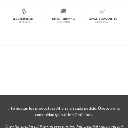
🔒
🚚
✅
SECURE PAYMENT
DIRECT SHIPPING
QUALITY GUARANTEE
Pago Seguro
Envío Oficial
Garantía 100%
¿Te gustan los productos? Ahorra en cada pedido. Únete a una
comunidad global de +2 millones.
Love the products? Save on every order. Join a global community of