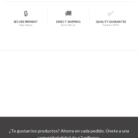
🔒
🚚
✅
SECURE PAYMENT
DIRECT SHIPPING
QUALITY GUARANTEE
Pago Seguro
Envío Oficial
Garantía 100%
¿Te gustan los productos? Ahorra en cada pedido. Únete a una
comunidad global de +2 millones.