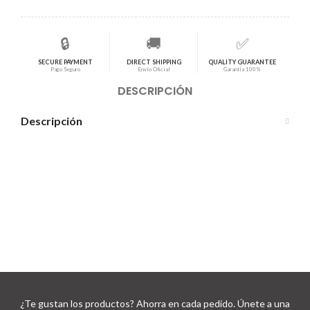
🔒
🚚
✅
SECURE PAYMENT
DIRECT SHIPPING
QUALITY GUARANTEE
Pago Seguro
Envío Oficial
Garantía 100%
DESCRIPCIÓN
Descripción
¿Te gustan los productos? Ahorra en cada pedido. Únete a una