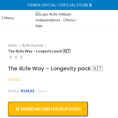
TIENDA OFICIAL / OFFICIAL STORE 🔒
Menu
-20%
Inicio
4Life Austria
The 4Life Way – Longevity pack 🇦🇹
The 4Life Way – Longevity pack 🇦🇹
El
El
$
126,62
Euros
$
158,27
precio
precio
original
actual
era:
es:
🛒 WARENKORB HINZUFÜGEN
$158,27.
$126,62.