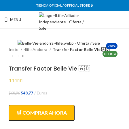
TIENDA OFICIAL / OFFICIAL STORE 🔒
MENU
-20%
Inicio
4life Andorra
Transfer Factor Belle Vie 🇦🇩
OFERTA
Transfer Factor Belle Vie 🇦🇩
El
El
$
48,77
Euros
$
60,96
precio
precio
original
actual
era:
es:
🛒 COMPRAR AHORA
$60,96.
$48,77.