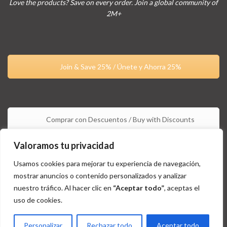
Love the products? Save on every order. Join a global community of
2M+
Join & Save 25% / Únete y Ahorra 25%
Comprar con Descuentos / Buy with Discounts
Valoramos tu privacidad
Usamos cookies para mejorar tu experiencia de navegación,
mostrar anuncios o contenido personalizados y analizar
nuestro tráfico. Al hacer clic en
“Aceptar todo”
, aceptas el
uso de cookies.
Estos productos no están aprobados por la FDA y no tienen la
intención de tratar, curar, diagnosticar y/o prevenir ningún tipo de
Personalizar
Rechazar todo
Aceptar todo
condición o enfermedad / These products are not approved by the