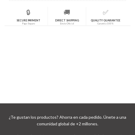
🔒
🚚
✅
SECURE PAYMENT
DIRECT SHIPPING
QUALITY GUARANTEE
Pago Seguro
Envío Oficial
Garantía 100%
¿Te gustan los productos? Ahorra en cada pedido. Únete a una
comunidad global de +2 millones.