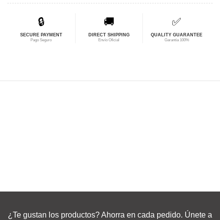
$57,86.
$46,29.
🔒
🚚
✅
SECURE PAYMENT
DIRECT SHIPPING
QUALITY GUARANTEE
Pago Seguro
Envío Oficial
Garantía 100%
¿Te gustan los productos? Ahorra en cada pedido. Únete a