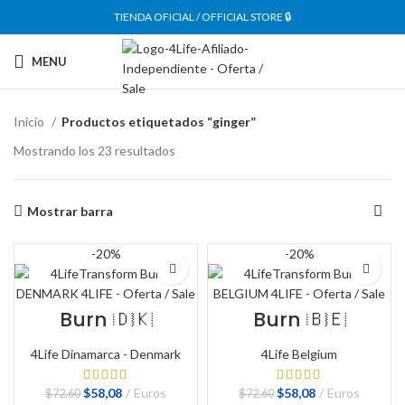
TIENDA OFICIAL / OFFICIAL STORE 🔒
MENU
Inicio
Productos etiquetados “ginger”
Mostrando los 23 resultados
Mostrar barra
-20%
-20%
Burn 🇩🇰
Burn 🇧🇪
4Life Dinamarca - Denmark
4Life Belgium
El
El
El
El
$
58,08
Euros
$
58,08
Euros
$
72,60
$
72,60