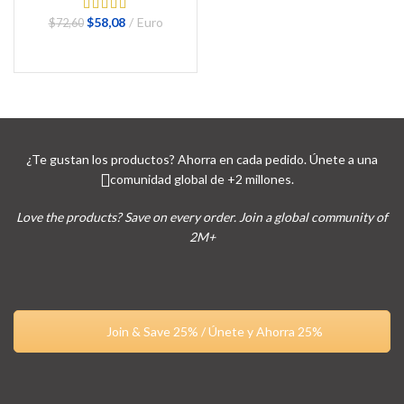
El
El
$
58,08
Euro
$
72,60
precio
precio
original
actual
BUY NOW
era:
es:
$72,60.
$58,08.
¿Te gustan los productos? Ahorra en cada pedido. Únete a una
comunidad global de +2 millones.
Love the products? Save on every order. Join a global community of
2M+
Join & Save 25% / Únete y Ahorra 25%