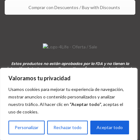
Comprar con Descuentos / Buy with Discounts
Estos productos no están aprobados por la FDA y no tienen la
intención de tratar, curar, diagnosticar y/o prevenir ningún tipo de
condición o enfermedad / These products are not approved by the
Valoramos tu privacidad
FDA and are not intended to treat, cure, diagnose, and/or prevent
any disease or medical condition.
Usamos cookies para mejorar tu experiencia de navegación,
mostrar anuncios o contenido personalizados y analizar
nuestro tráfico. Al hacer clic en
“Aceptar todo”
, aceptas el
uso de cookies.
4Life
derechos de afiliado / affiliate rights
2015 - 2026 |
4Life
Distribuidor Internacional
Personalizar
Rechazar todo
Aceptar todo