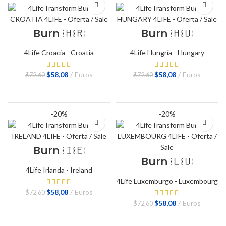
Burn 🇭🇷
Burn 🇭🇺
4Life Croacia - Croatia
4Life Hungría - Hungary
El
El
El
El
$
58,08
Euros
$
58,08
Euros
$
72,60
$
72,60
precio
precio
precio
precio
original
actual
original
actual
BUY NOW
BUY NOW
era:
es:
era:
es:
$72,60.
$58,08.
$72,60.
$58,08.
-20%
-20%
Burn 🇮🇪
Burn 🇱🇺
4Life Irlanda - Ireland
4Life Luxemburgo - Luxembourg
El
El
$
58,08
Euros
$
72,60
precio
precio
El
El
$
58,08
Euros
$
72,60
original
actual
BUY NOW
precio
precio
era:
es:
original
actual
BUY NOW