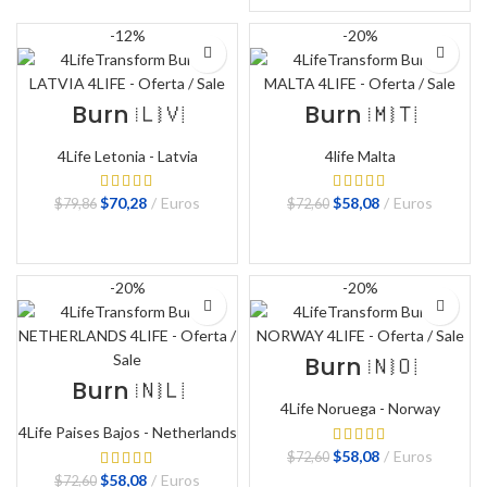
$72,60.
$58,08.
era:
es:
$72,60.
$58,08.
-12%
-20%
Burn 🇱🇻
Burn 🇲🇹
4Life Letonia - Latvia
4life Malta
El
El
El
El
$
70,28
Euros
$
58,08
Euros
$
79,86
$
72,60
precio
precio
precio
precio
original
actual
original
actual
BUY NOW
BUY NOW
era:
es:
era:
es:
$79,86.
$70,28.
$72,60.
$58,08.
-20%
-20%
Burn 🇳🇴
Burn 🇳🇱
4Life Noruega - Norway
4Life Paises Bajos - Netherlands
El
El
$
58,08
Euros
$
72,60
precio
precio
El
El
$
58,08
Euros
$
72,60