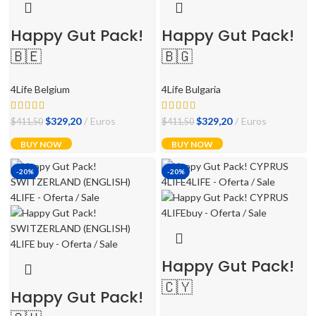
Happy Gut Pack!
Happy Gut Pack!
🇧🇪
🇧🇬
4Life Belgium
4Life Bulgaria
El
El
El
El
$
329,20
Euros
$
329,20
Euros
$
411,50
$
411,50
precio
precio
precio
precio
BUY NOW
BUY NOW
original
actual
original
actual
era:
es:
era:
es:
-20%
-20%
$411,50.
$329,20.
$411,50.
$329,20.
Happy Gut Pack!
🇨🇾
Happy Gut Pack!