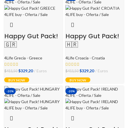
$411,50.
$329,20.
Happy Gut Pack!
Happy Gut Pack!
🇬🇷
🇭🇷
4Life Grecia - Greece
4Life Croacia - Croatia
El
El
El
El
$
329,20
Euros
$
329,20
Euros
$
411,50
$
411,50
precio
precio
precio
precio
BUY NOW
BUY NOW
original
actual
original
actual
era:
es:
era:
es:
-20%
-20%
$411,50.
$329,20.
$411,50.
$329,20.