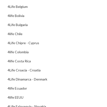
4Life Belgium
4life Bolivia
4Life Bulgaria
4life Chile
4Life Chipre - Cyprus
4life Colombia
4life Costa Rica
4Life Croacia - Croatia
4Life Dinamarca - Denmark
4life Ecuador
4life EEUU
4Life Eslovaquia - Slovakia