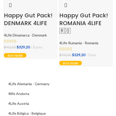
Happy Gut Pack!
Happy Gut Pack!
DENMARK 4LIFE
ROMANIA 4LIFE
🇷🇴
4Life Dinamarca - Denmark
4Life Rumania - Romania
El
El
$
329,20
Euros
$
411,50
precio
precio
El
El
$
329,20
Euro
$
411,50
BUY NOW
original
actual
precio
precio
BUY NOW
era:
es:
original
actual
$411,50.
$329,20.
era:
es:
$411,50.
$329,20.
4Life Alemania - Germany
4life Andorra
4Life Austria
4Life Bélgica - Belgique