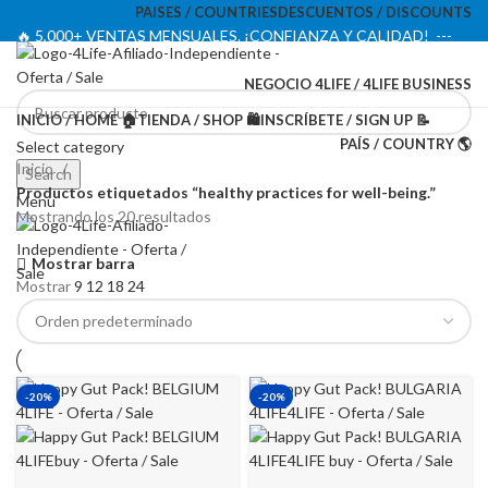
PAISES / COUNTRIES
DESCUENTOS / DISCOUNTS
🔥 5,000+ VENTAS MENSUALES. ¡CONFIANZA Y CALIDAD! ---
🔥 5,000+ MONTHLY SALES. TRUST AND QUALITY!
NEGOCIO 4LIFE / 4LIFE BUSINESS
TIENDA OFICIAL / OFFICIAL STORE 🔒
INICIO / HOME 🏠
TIENDA / SHOP 🛍️
INSCRÍBETE / SIGN UP 📝
PAÍS / COUNTRY 🌎
Select category
Inicio
Search
Productos etiquetados “healthy practices for well-being.”
Menu
Mostrando los 20 resultados
Mostrar barra
Mostrar
9
12
18
24
-20%
-20%