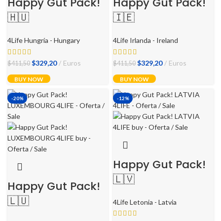
Happy Gut Pack!
Happy Gut Pack!
🇭🇺
🇮🇪
4Life Hungría - Hungary
4Life Irlanda - Ireland
El
El
El
El
$
329,20
Euros
$
329,20
Euros
$
411,50
$
411,50
precio
precio
precio
precio
BUY NOW
BUY NOW
original
actual
original
actual
era:
es:
era:
es:
-20%
-12%
$411,50.
$329,20.
$411,50.
$329,20.
Happy Gut Pack!
🇱🇻
Happy Gut Pack!
🇱🇺
4Life Letonia - Latvia