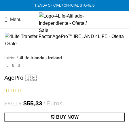
TIENDA OFICIAL / OFFICIAL STORE 🔒
Menu
-20%
Inicio
4Life Irlanda - Ireland
AgePro 🇮🇪
El
El
$
55,33
Euros
$
69,16
precio
precio
original
actual
🛒 BUY NOW
era:
es: