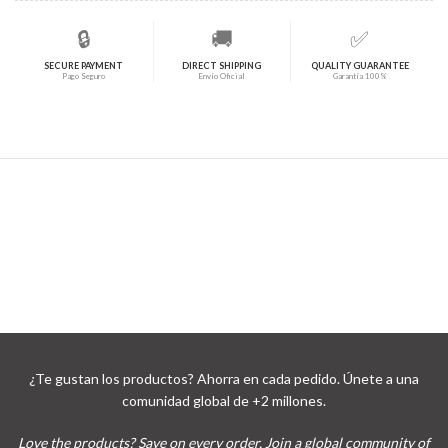
🔒
🚚
✅
SECURE PAYMENT
DIRECT SHIPPING
QUALITY GUARANTEE
Pago Seguro
Envío Oficial
Garantía 100%
¿Te gustan los productos? Ahorra en cada pedido. Únete a una
comunidad global de +2 millones.
Love the products? Save on every order. Join a global community of