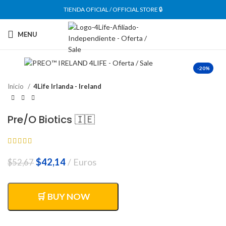
TIENDA OFICIAL / OFFICIAL STORE 🔒
MENU
-20%
Inicio
4Life Irlanda - Ireland
Pre/O Biotics 🇮🇪
El
El
$
42,14
Euros
$
52,67
precio
precio
original
actual
era:
es:
🛒 BUY NOW
$52,67.
$42,14.