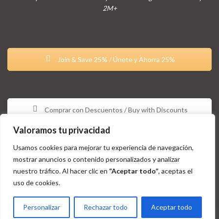
2M+
Join & Save 25% / Únete y Ahorra 25%
Comprar con Descuentos / Buy with Discounts
Valoramos tu privacidad
Usamos cookies para mejorar tu experiencia de navegación,
mostrar anuncios o contenido personalizados y analizar
nuestro tráfico. Al hacer clic en
“Aceptar todo”
, aceptas el
uso de cookies.
Estos productos no están aprobados por la FDA y no tienen la
intención de tratar, curar, diagnosticar y/o prevenir ningún tipo de
Personalizar
Rechazar todo
Aceptar todo
condición o enfermedad / These products are not approved by the