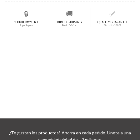
🔒
🚚
✅
SECURE PAYMENT
DIRECT SHIPPING
QUALITY GUARANTEE
Pago Seguro
Envío Oficial
Garantía 100%
¿Te gustan los productos? Ahorra en cada pedido. Únete a una
comunidad global de +2 millones.