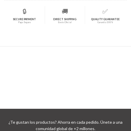
🔒
🚚
✅
SECURE PAYMENT
DIRECT SHIPPING
QUALITY GUARANTEE
Pago Seguro
Envío Oficial
Garantía 100%
¿Te gustan los productos? Ahorra en cada pedido. Únete a una
comunidad global de +2 millones.