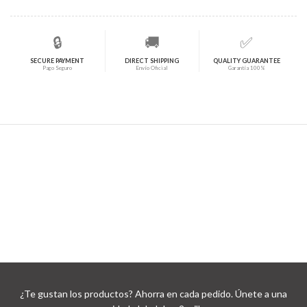
🔒
🚚
✅
SECURE PAYMENT
DIRECT SHIPPING
QUALITY GUARANTEE
Pago Seguro
Envío Oficial
Garantía 100%
¿Te gustan los productos? Ahorra en cada pedido. Únete a una