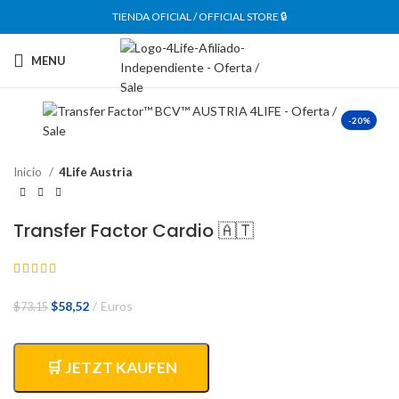
TIENDA OFICIAL / OFFICIAL STORE 🔒
MENU
-20%
Inicio
4Life Austria
Transfer Factor Cardio 🇦🇹
El
El
$
58,52
Euros
$
73,15
precio
precio
original
actual
era:
es:
🛒 JETZT KAUFEN
$73,15.
$58,52.