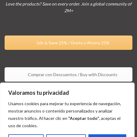
Love the products? Save on every order. Join a global community of
2M+
Join & Save 25% / Únete y Ahorra 25%
Comprar con Descuentos / Buy with Discounts
Valoramos tu privacidad
Usamos cookies para mejorar tu experiencia de navegación,
mostrar anuncios o contenido personalizados y analizar
nuestro tráfico. Al hacer clic en
“Aceptar todo”
, aceptas el
uso de cookies.
Estos productos no están aprobados por la FDA y no tienen la
intención de tratar, curar, diagnosticar y/o prevenir ningún tipo de