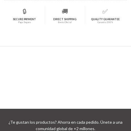
🔒
🚚
✅
SECURE PAYMENT
DIRECT SHIPPING
QUALITY GUARANTEE
Pago Seguro
Envío Oficial
Garantía 100%
¿Te gustan los productos? Ahorra en cada pedido. Únete a una
comunidad global de +2 millones.