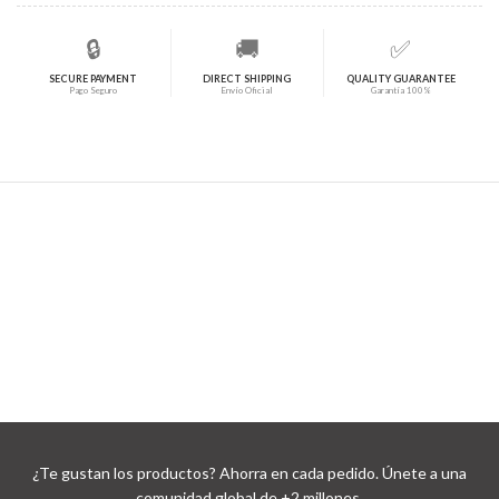
🔒
🚚
✅
SECURE PAYMENT
DIRECT SHIPPING
QUALITY GUARANTEE
Pago Seguro
Envío Oficial
Garantía 100%
¿Te gustan los productos? Ahorra en cada pedido. Únete a una
comunidad global de +2 millones.