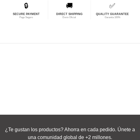
🔒
🚚
✅
SECURE PAYMENT
DIRECT SHIPPING
QUALITY GUARANTEE
Pago Seguro
Envío Oficial
Garantía 100%
¿Te gustan los productos? Ahorra en cada pedido. Únete a
una comunidad global de +2 millones.