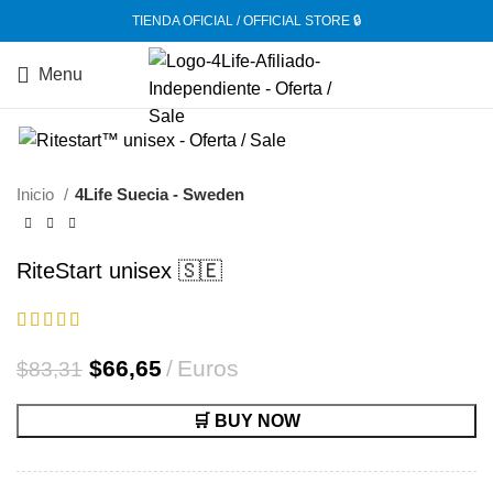
TIENDA OFICIAL / OFFICIAL STORE 🔒
Menu
-20%
Inicio
4Life Suecia - Sweden
RiteStart unisex 🇸🇪
El
El
$
66,65
Euros
$
83,31
precio
precio
original
actual
🛒 BUY NOW
era:
es:
$83,31.
$66,65.