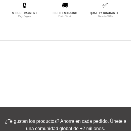
🔒
🚚
✅
SECURE PAYMENT
DIRECT SHIPPING
QUALITY GUARANTEE
Pago Seguro
Envío Oficial
Garantía 100%
¿Te gustan los productos? Ahorra en cada pedido. Únete a
una comunidad global de +2 millones.