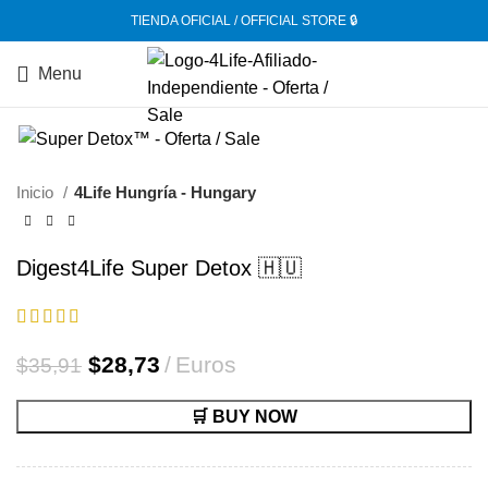
TIENDA OFICIAL / OFFICIAL STORE 🔒
Menu
-20%
Inicio
4Life Hungría - Hungary
Digest4Life Super Detox 🇭🇺
El
El
$
28,73
Euros
$
35,91
precio
precio
original
actual
🛒 BUY NOW
era:
es:
$35,91.
$28,73.