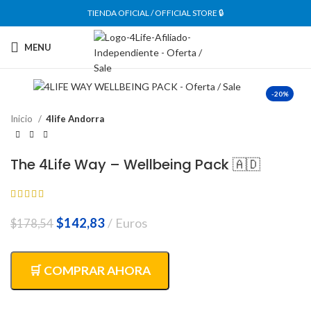
TIENDA OFICIAL / OFFICIAL STORE 🔒
MENU
-20%
Inicio
4life Andorra
The 4Life Way – Wellbeing Pack 🇦🇩
El
El
$
142,83
Euros
$
178,54
precio
precio
original
actual
era:
es:
🛒 COMPRAR AHORA
$178,54.
$142,83.