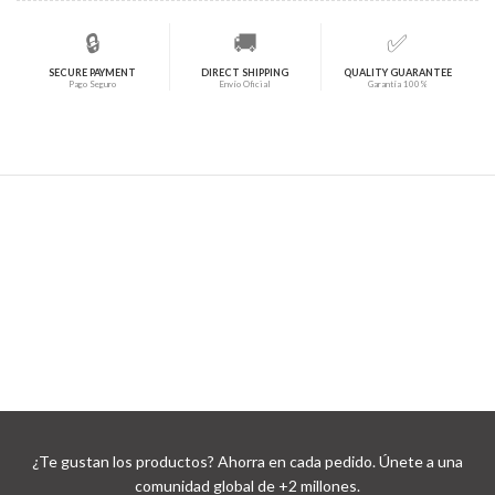
🔒
🚚
✅
SECURE PAYMENT
DIRECT SHIPPING
QUALITY GUARANTEE
Pago Seguro
Envío Oficial
Garantía 100%
¿Te gustan los productos? Ahorra en cada pedido. Únete a una
comunidad global de +2 millones.