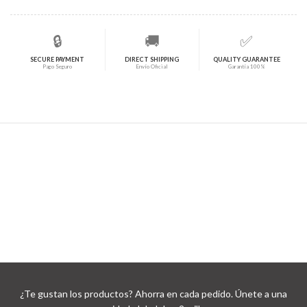
🔒
🚚
✅
SECURE PAYMENT
DIRECT SHIPPING
QUALITY GUARANTEE
Pago Seguro
Envío Oficial
Garantía 100%
¿Te gustan los productos? Ahorra en cada pedido. Únete a una