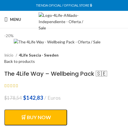
TIENDA OFICIAL / OFFICIAL STORE 🔒
MENU
-20%
Inicio
4Life Suecia - Sweden
Back to products
The 4Life Way – Wellbeing Pack 🇸🇪
El
El
$
142,83
Euros
$
178,54
precio
precio
original
actual
era:
es:
🛒 BUY NOW
$178,54.
$142,83.