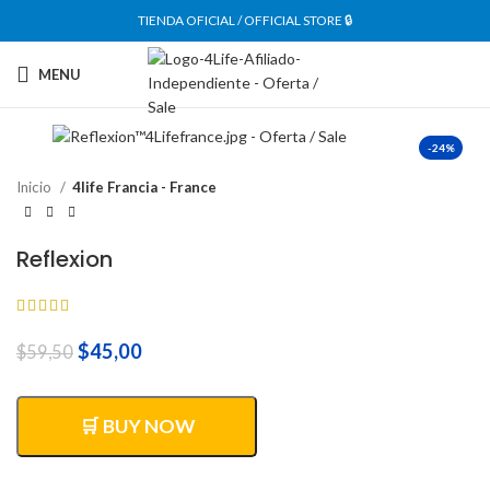
TIENDA OFICIAL / OFFICIAL STORE 🔒
MENU
-24%
Inicio
4life Francia - France
Reflexion
El
El
$
45,00
$
59,50
precio
precio
original
actual
era:
es:
🛒 BUY NOW
$59,50.
$45,00.