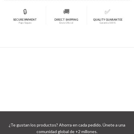
🔒
🚚
✅
SECURE PAYMENT
DIRECT SHIPPING
QUALITY GUARANTEE
Pago Seguro
Envío Oficial
Garantía 100%
¿Te gustan los productos? Ahorra en cada pedido. Únete a una
comunidad global de +2 millones.