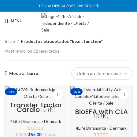
TIENDA OFICIAL / OFFICIAL STORE 🔒
MENU
Inicio
Productos etiquetados “heart function”
Mostrando los 32 resultados
Mostrar barra
-25%
-32%
Transfer Factor
Cardio 🇩🇰
BioEFA with CLA
🇩🇰
4Life Dinamarca - Denmark
4Life Dinamarca - Denmark
El
El
$
55,00
Euros
$
73,15