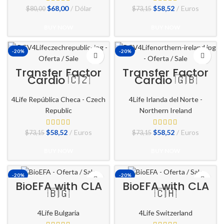
El
El
El
El
$
68,00
Dólar
$
58,52
Euros
$
80,00
$
73,15
precio
precio
precio
precio
original
actual
original
actual
BUY NOW
BUY NOW
era:
es:
era:
es:
$80,00.
$68,00.
$73,15.
$58,52.
-20%
-20%
Transfer Factor
Transfer Factor
Cardio 🇨🇿
Cardio 🇬🇧
4Life República Checa - Czech
4Life Irlanda del Norte -
Republic
Northern Ireland
El
El
El
El
$
58,52
Euros
$
58,52
Euros
$
73,15
$
73,15
precio
precio
precio
precio
original
actual
original
actual
BUY NOW
BUY NOW
era:
es:
era:
es:
$73,15.
$58,52.
$73,15.
$58,52.
-20%
-20%
BioEFA with CLA
BioEFA with CLA
🇧🇬
🇨🇭
4Life Bulgaria
4Life Switzerland