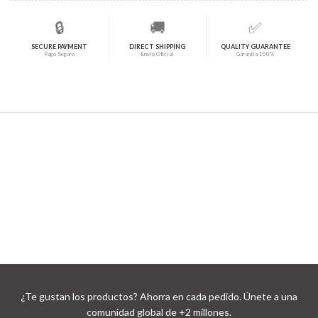
🔒
🚚
✅
SECURE PAYMENT
DIRECT SHIPPING
QUALITY GUARANTEE
Pago Seguro
Envío Oficial
Garantía 100%
¿Te gustan los productos? Ahorra en cada pedido. Únete a una
comunidad global de +2 millones.