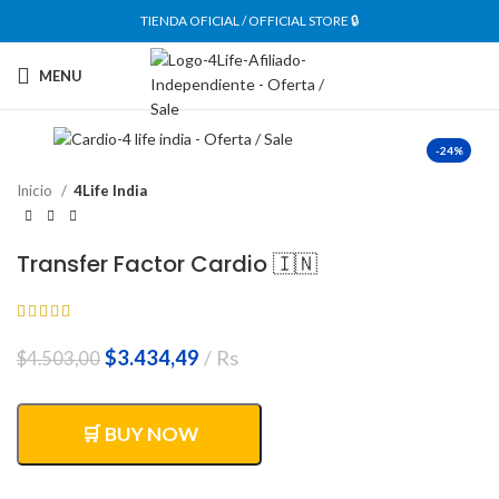
TIENDA OFICIAL / OFFICIAL STORE 🔒
MENU
-24%
Inicio
4Life India
Transfer Factor Cardio 🇮🇳
El
El
$
3.434,49
Rs
$
4.503,00
precio
precio
original
actual
era:
es:
🛒 BUY NOW
$4.503,00.
$3.434,49.