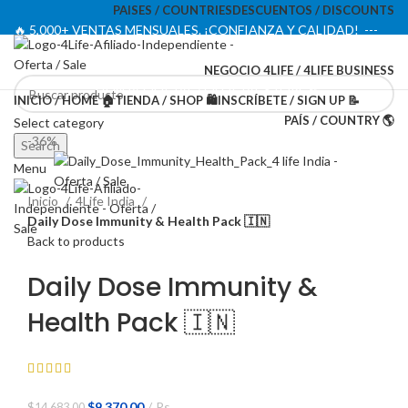
PAISES / COUNTRIES
DESCUENTOS / DISCOUNTS
🔥 5,000+ VENTAS MENSUALES. ¡CONFIANZA Y CALIDAD! ---
🔥 5,000+ MONTHLY SALES. TRUST AND QUALITY!
NEGOCIO 4LIFE / 4LIFE BUSINESS
TIENDA OFICIAL / OFFICIAL STORE 🔒
INICIO / HOME 🏠
TIENDA / SHOP 🛍️
INSCRÍBETE / SIGN UP 📝
PAÍS / COUNTRY 🌎
Select category
-36%
Search
Menu
Inicio
4Life India
Daily Dose Immunity & Health Pack 🇮🇳
Back to products
Daily Dose Immunity &
Health Pack 🇮🇳
El
El
$
9.370,00
Rs
$
14.683,00