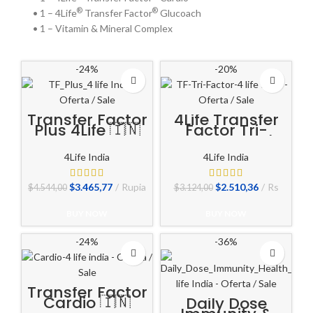
®
®
• 1 – 4Life
Transfer Factor
Glucoach
• 1 – Vitamin & Mineral Complex
-24%
-20%
Transfer Factor
4Life Transfer
Plus 4Life 🇮🇳
Factor Tri-
Factor Capsules
🇮🇳
4Life India
4Life India
El
El
El
El
$
3.465,77
Rupia
$
2.510,36
Rs
$
4.544,00
$
3.124,00
precio
precio
precio
precio
original
actual
original
actual
BUY NOW
BUY NOW
era:
es:
era:
es:
$4.544,00.
$3.465,77.
$3.124,00.
$2.510,36.
-24%
-36%
Transfer Factor
Cardio 🇮🇳
Daily Dose