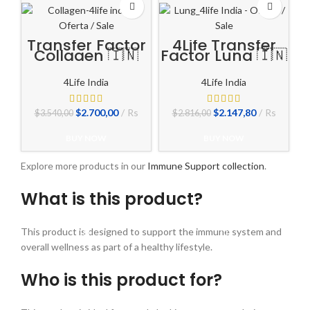
Transfer Factor
4Life Transfer
Collagen 🇮🇳
Factor Lung 🇮🇳
4Life India
4Life India
El
El
El
El
$
2.700,00
Rs
$
2.147,80
Rs
$
3.540,00
$
2.816,00
precio
precio
precio
precio
original
actual
original
actual
BUY NOW
BUY NOW
era:
es:
era:
es:
$3.540,00.
$2.700,00.
$2.816,00.
$2.147,80.
Explore more products in our
Immune Support collection
.
What is this product?
This product is designed to support the immune system and
overall wellness as part of a healthy lifestyle.
Who is this product for?