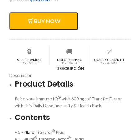
precio
precio
original
actual
era:
es:
🛒 BUY NOW
$14.683,00.
$9.370,00.
🔒
🚚
✅
SECURE PAYMENT
DIRECT SHIPPING
QUALITY GUARANTEE
Pago Seguro
Envío Oficial
Garantía 100%
DESCRIPCIÓN
Descripción
Product Details
®
Raise your Immune IQ
with 600 mg of Transfer Factor
with this Daily Dose Immunity & Health Pack.
Contents
®
• 1 –
4Life
Transfer
Plus
®
®
• 1 – 4Life
Transfer Factor
Cardio