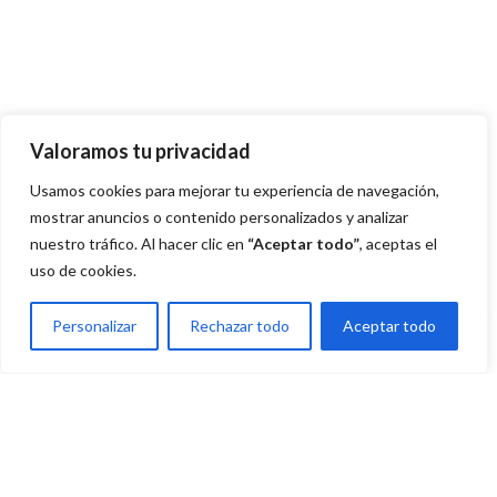
Valoramos tu privacidad
Usamos cookies para mejorar tu experiencia de navegación,
mostrar anuncios o contenido personalizados y analizar
nuestro tráfico. Al hacer clic en
“Aceptar todo”
, aceptas el
uso de cookies.
Personalizar
Rechazar todo
Aceptar todo
Daily Dose Immunity & Health
$
14.683,00
🛒 BUY
Pack 🇮🇳
El
$
9.370,00
NOW
El
precio
Rs
precio
original
actual
era: