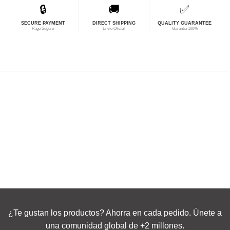
🔒
🚚
✅
SECURE PAYMENT
DIRECT SHIPPING
QUALITY GUARANTEE
Pago Seguro
Envío Oficial
Garantía 100%
¿Te gustan los productos? Ahorra en cada pedido. Únete a
una comunidad global de +2 millones.